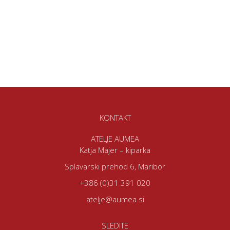
KONTAKT
ATELJE AUMEA
Katja Majer – kiparka
Splavarski prehod 6, Maribor
+386 (0)31 391 020
atelje@aumea.si
SLEDITE