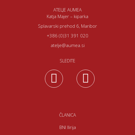
ATELJE AUMEA
Katja Majer – kiparka
Splavarski prehod 6, Maribor
+386 (0)31 391 020
atelje@aumea.si
SLEDITE
ČLANICA
BNI Ilirija