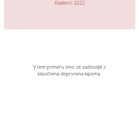
Radenci 2022
V tem primeru smo se zadovoljili s
klasičnima doprsnima kipoma.